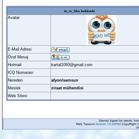
in_to_blue hakkında
Avatar
E-Mail Adresi
Özel Mesaj
Hotmail
kartal1093@gmail.com
ICQ Numarası
Nereden
afyon/samsun
Meslek
ziraat mühendisi
Web Sitesi
Sitemiz kişisel bir sitedir; h
Web Tasarım
İbrahim YILDIRIM
CopyRight ©
b