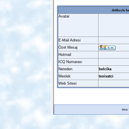
dislikoylu h
Avatar
E-Mail Adresi
Özel Mesaj
Hotmail
ICQ Numarası
Nereden
belcika
Meslek
tesisatci
Web Sitesi
Web 