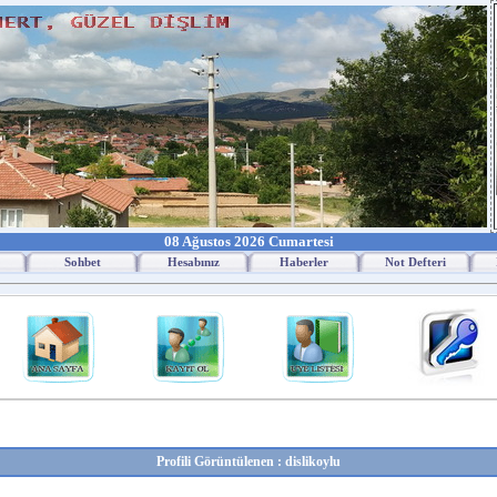
08 Ağustos 2026 Cumartesi
Sohbet
Hesabınız
Haberler
Not Defteri
Profili Görüntülenen : dislikoylu