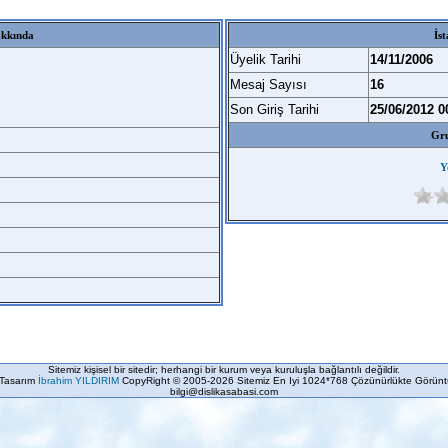
akkında
İst
Üyelik Tarihi
14/11/2006
Mesaj Sayısı
16
Son Giriş Tarihi
25/06/2012 0
Gru
Y
Sitemiz kişisel bir sitedir; herhangi bir kurum veya kuruluşla bağlantılı değildir.
Tasarım
İbrahim YILDIRIM
CopyRight © 2005-2026 Sitemiz En Iyi 1024*768 Çözünürlükte Görüntü
bilgi@dislikasabasi.com