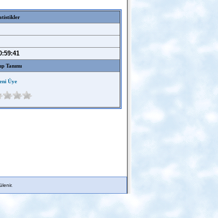
atistikler
0:59:41
p Tanımı
eni Üye
lenir.