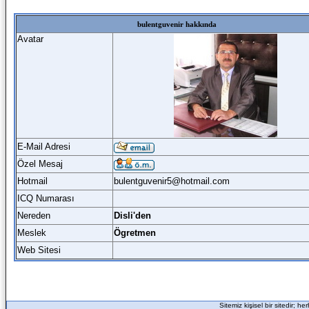
bulentguvenir hakkında
Avatar
E-Mail Adresi
Özel Mesaj
Hotmail
bulentguvenir5@hotmail.com
ICQ Numarası
Nereden
Disli'den
Meslek
Ögretmen
Web Sitesi
Sitemiz kişisel bir sitedir; h