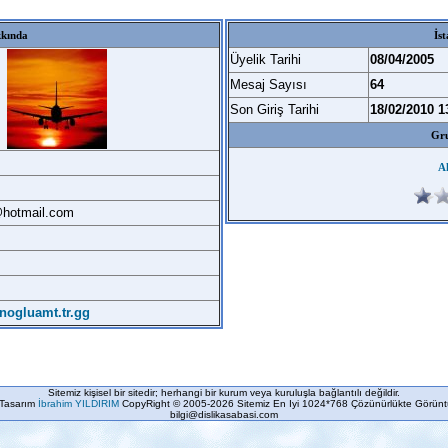
kkında
İst
Üyelik Tarihi
08/04/2005
Mesaj Sayısı
64
Son Giriş Tarihi
18/02/2010 1
Gru
A
hotmail.com
nogluamt.tr.gg
Sitemiz kişisel bir sitedir; herhangi bir kurum veya kuruluşla bağlantılı değildir.
Tasarım
İbrahim YILDIRIM
CopyRight © 2005-2026 Sitemiz En Iyi 1024*768 Çözünürlükte Görüntü
bilgi@dislikasabasi.com