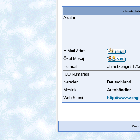
ahmetz ha
Avatar
E-Mail Adresi
Özel Mesaj
Hotmail
ahmetzengin517@
ICQ Numarası
Nereden
Deutschland
Meslek
Autohändler
Web Sitesi
http://www.zengi
Web 