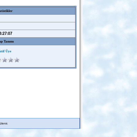
atistikler
3:27:07
p Tanımı
ktif Üye
lenir.