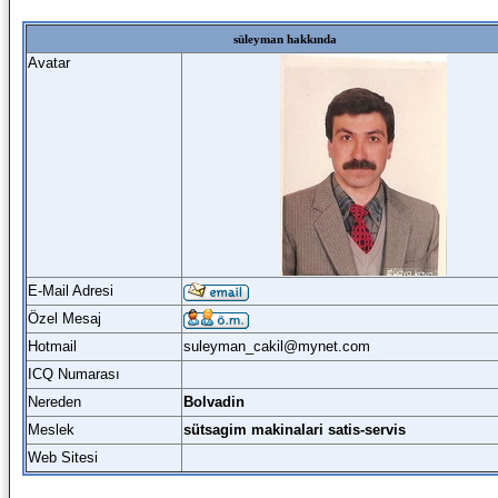
süleyman hakkında
Avatar
E-Mail Adresi
Özel Mesaj
Hotmail
suleyman_cakil@mynet.com
ICQ Numarası
Nereden
Bolvadin
Meslek
sütsagim makinalari satis-servis
Web Sitesi