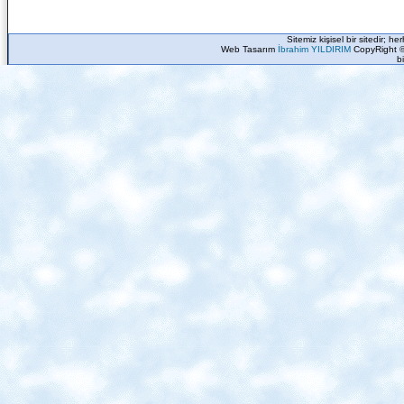
Sitemiz kişisel bir sitedir; h
Web Tasarım
İbrahim YILDIRIM
CopyRight ©
b