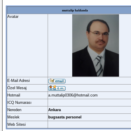
muttalip hakkında
Avatar
E-Mail Adresi
Özel Mesaj
Hotmail
a.muttalip0306@hotmail.com
ICQ Numarası
Nereden
Ankara
Meslek
bugsasta personel
Web Sitesi