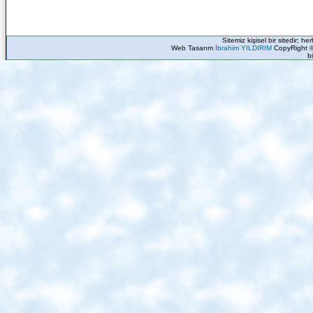
Sitemiz kişisel bir sitedir; h
Web Tasarım
İbrahim YILDIRIM
CopyRight ©
b