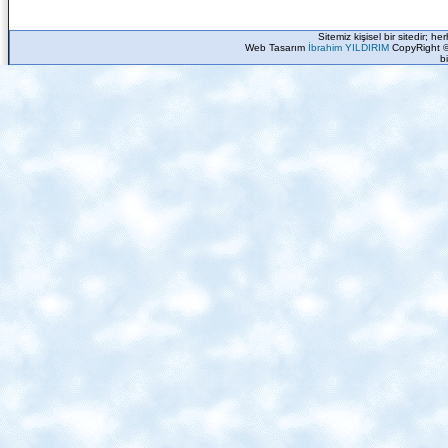
Sitemiz kişisel bir sitedir; h
Web Tasarım
İbrahim YILDIRIM
CopyRight ©
b