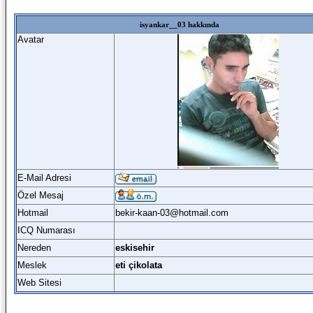
isyankar__03 hakkında
Avatar
E-Mail Adresi
Özel Mesaj
Hotmail
bekir-kaan-03@hotmail.com
ICQ Numarası
Nereden
eskisehir
Meslek
eti çikolata
Web Sitesi