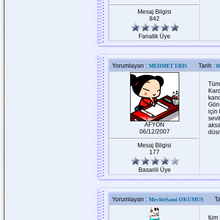
Mesaj Bilgisi
842
Fanatik Üye
Yorumlayan :
Tarih :
MEHMET ERIS
0
Tüm 
Kard
kand
Gönü
için
sevi
AFYON
aksa
06/12/2007
düsm
Mesaj Bilgisi
177
Basarili Üye
Yorumlayan :
Ta
MevlütSami OKUMUS
tüm 