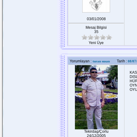
03/01/2008
Mesaj Bilgisi
35
Yeni Üye
Yorumlayan :
Tarih :
turan susan
08/07
KAS
DIS
HÜR
OYN
OYU
Tekirdag/Çorlu
24/12/2005