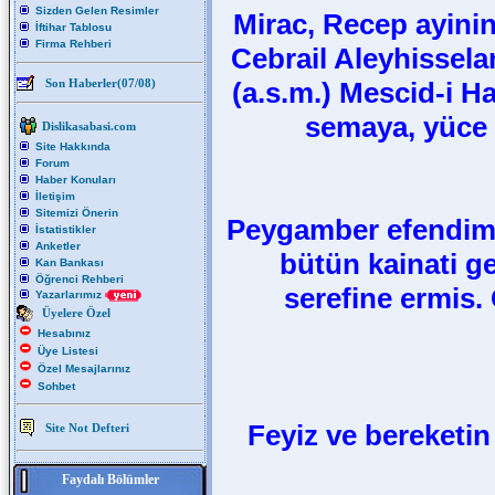
Sizden Gelen Resimler
Mirac, Recep ayinin
İftihar Tablosu
Firma Rehberi
Cebrail Aleyhissel
Son Haberler(07/08)
(a.s.m.) Mescid-i H
semaya, yüce a
Dislikasabasi.com
Site Hakkında
Forum
Haber Konuları
İletişim
Sitemizi Önerin
Peygamber efendimi
İstatistikler
Anketler
bütün kainati ge
Kan Bankası
Öğrenci Rehberi
serefine ermis.
Yazarlarımız
Üyelere Özel
Hesabınız
Üye Listesi
Özel Mesajlarınız
Sohbet
Feyiz ve bereketi
Site Not Defteri
Faydalı Bölümler