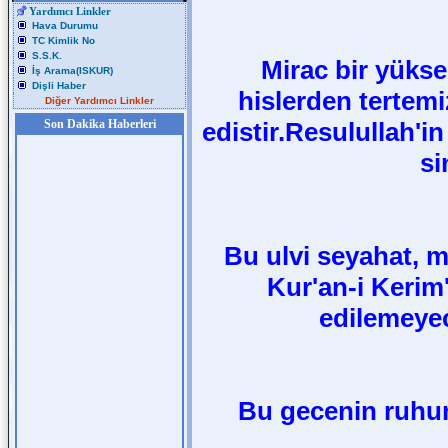
Yardımcı Linkler
Hava Durumu
TC Kimlik No
S.S.K.
Mirac bir yükse
İş Arama(ISKUR)
Dişli Haber
hislerden tertemi
Diğer Yardımcı Linkler
Son Dakika Haberleri
edistir.Resulullah'i
si
Bu ulvi seyahat, 
Kur'an-i Kerim'
edilemeyec
Bu gecenin ruhu