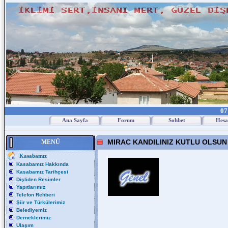
07
Ana Sayfa
Forum
Sohbet
Hesa
MIRAC KANDILINIZ KUTLU OLSUN
MENÜ
Kasabamız
Kasabamız Hakkında
Kasabamız Tarihçesi
Dişliden Resimler
Yapıtlarımız
Telefon Rehberi
Şiir ve Türkülerimiz
Belediyemiz
Derneklerimiz
Ulaşım