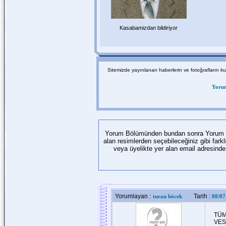
Kasabamizdan bildiriyor
Sitemizde yayınlanan haberlerin ve fotoğrafların k
Yorum
Yorum Bölümünden bundan sonra Yorum yapa
alan resimlerden seçebileceğiniz gibi far
veya üyelikte yer alan email adresind
Yorumlayan :
Tarih :
turan böcek
08/07
TÜM
VES