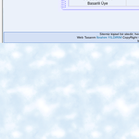
Basarili Üye
Sitemiz kişisel bir sitedir; 
Web Tasarım
İbrahim YILDIRIM
CopyRight 
b