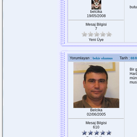
butu
belcika
19/05/2008
Mesaj Bilgisi
7
Yeni Üye
Yorumlayan :
Tarih :
bekir okumus
08/
Bir 
Harâ
müne
musl
Belcika
02/06/2005
Mesaj Bilgisi
610