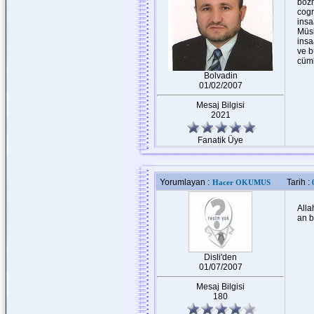
bozm
cogr
insa
Müsl
insa
ve b
cüml
Bolvadin
01/02/2007
Mesaj Bilgisi
2021
Fanatik Üye
Yorumlayan :
Tarih :
Hacer OKUMUS
Alla
an b
Disli'den
01/07/2007
Mesaj Bilgisi
180