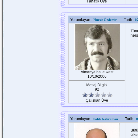
Fanatik Üye
Yorumlayan :
Tarih :
Hursit Özdemir
0
Tüm 
hers
Almanya halle west
10/10/2006
Mesaj Bilgisi
92
Çaliskan Üye
Yorumlayan :
Tarih :
Salih Kahraman
0
Büt
ülke