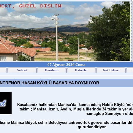
07 Ağustos 2026 Cuma
Sohbet
Hesabınız
Haberler
Not Defteri
 ANTRENÖR HASAN KÖYLÜ BASARIYA DOYMUYOR
Kasabamiz halkindan Manisa'da ikamet eden; Habib Köylü 'nü
takim ; Manisa, Izmir, Aydin, Mugla illerinde 34 takimin yer a
namaglup Sampiyon oldu
isine Manisa Büyük sehir Belediyesi antrenörlük görevinde basarilar dil
gururlandiriyor.