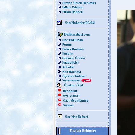
Sizden Gelen Resimler
İftihar Tablosu
Firma Rehberi
Son Haberler(02/08)
Dislikasabasi.com
Site Hakkında
Forum
Haber Konuları
İletişim
Sitemizi Önerin
İstatistikler
Anketler
Kan Bankası
Öğrenci Rehberi
Yazarlarımız
Üyelere Özel
Hesabınız
Üye Listesi
Özel Mesajlarınız
Sohbet
Site Not Defteri
Faydalı Bölümler