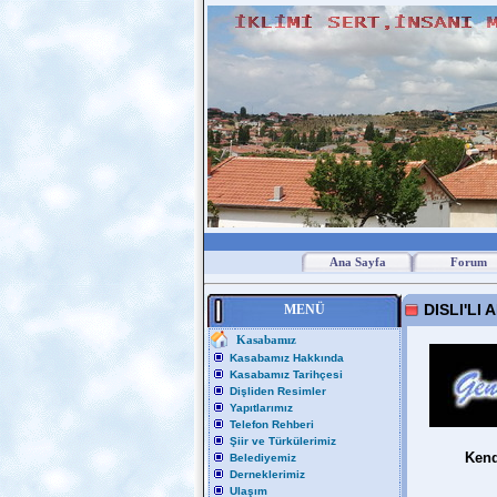
Ana Sayfa
Forum
DISLI'LI
MENÜ
Kasabamız
Kasabamız Hakkında
Kasabamız Tarihçesi
Dişliden Resimler
Yapıtlarımız
Telefon Rehberi
Şiir ve Türkülerimiz
Kend
Belediyemiz
Derneklerimiz
Ulaşım