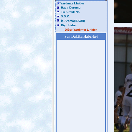
Yardımcı Linkler
Hava Durumu
TC Kimlik No
S.S.K.
İş Arama(ISKUR)
Dişli Haber
Diğer Yardımcı Linkler
Son Dakika Haberleri