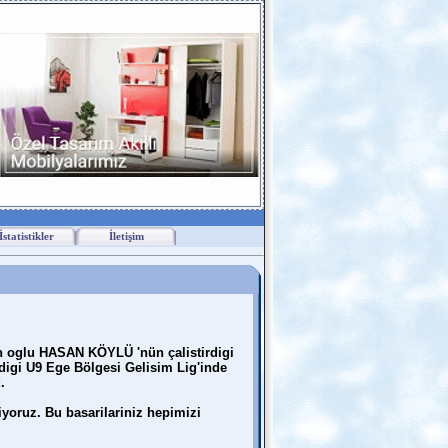
İstatistikler
İletişim
n oglu HASAN KÖYLÜ 'nün çalistirdigi
ldigi U9 Ege Bölgesi Gelisim Lig'inde
.
iyoruz. Bu basarilariniz hepimizi