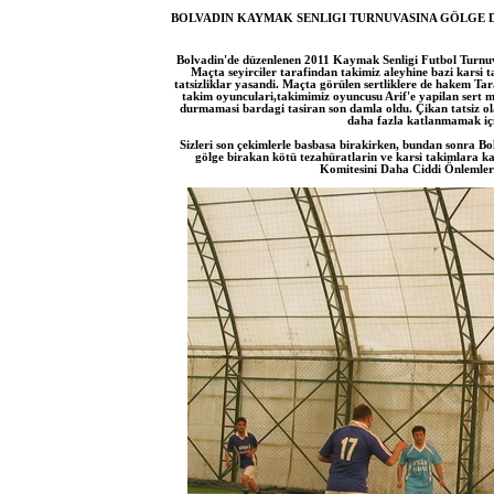
BOLVADIN KAYMAK SENLIGI TURNUVASINA GÖLGE 
Bolvadin'de düzenlenen 2011 Kaymak Senligi Futbol Turnuvas
Maçta seyirciler tarafindan takimiz aleyhine bazi karsi 
tatsizliklar yasandi. Maçta görülen sertliklere de hakem Ta
takim oyunculari,takimimiz oyuncusu Arif'e yapilan sert 
durmamasi bardagi tasiran son damla oldu. Çikan tatsiz o
daha fazla katlanmamak iç
Sizleri son çekimlerle basbasa birakirken, bundan sonra Bo
gölge birakan kötü tezahüratlarin ve karsi takimlara ka
Komitesini Daha Ciddi Önlemler 