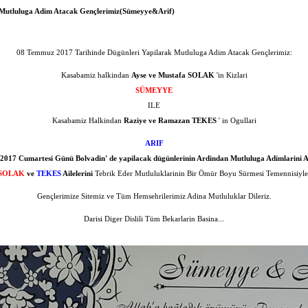
Mutluluga Adim Atacak Gençlerimiz(Sümeyye&Arif)
08 Temmuz 2017 Tarihinde Dügünleri Yapilarak Mutluluga Adim Atacak Gençlerimiz:
Kasabamiz halkindan
Ayse ve Mustafa SOLAK
'in Kizlari
SÜMEYYE
ILE
Kasabamiz Halkindan
Raziye ve Ramazan TEKES
' in Ogullari
ARIF
017 Cumartesi Günü Bolvadin' de yapilacak dügünlerinin Ardindan Mutluluga Adimlarini A
SOLAK
ve
TEKES
Ailelerini
Tebrik Eder Mutluluklarinin Bir Ömür Boyu Sürmesi Temennisiyle
Gençlerimize Sitemiz ve Tüm Hemsehrilerimiz Adina Mutluluklar Dileriz.
Darisi Diger Dislili Tüm Bekarlarin Basina...