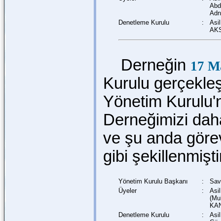
Abd
Adn
Denetleme Kurulu
:
Asi
AKS
Derneğin
17 M
Kurulu gerçekleşt
Yönetim Kurulu'n
Derneğimizi dah
ve şu anda göre
gibi şekillenmişti
Yönetim Kurulu Başkanı
:
Sav
Üyeler
:
Asi
(Mu
KAN
Denetleme Kurulu
:
Asi