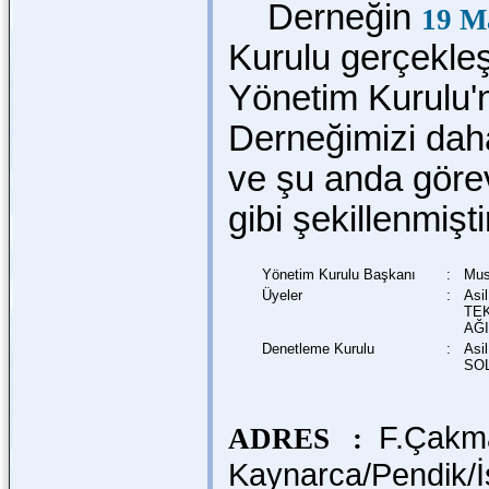
Derneğin
19 M
Kurulu gerçekleşt
Yönetim Kurulu'n
Derneğimizi dah
ve şu anda göre
gibi şekillenmişti
Yönetim Kurulu Başkanı
:
Mus
Üyeler
:
Asi
TEK
AĞI
Denetleme Kurulu
:
Asi
SOL
F.Çakma
ADRES :
Kaynarca/Pendik/İ