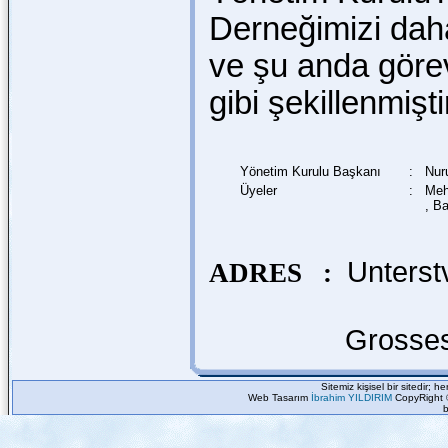
Derneğimizi dah
ve şu anda göre
gibi şekillenmişti
Yönetim Kurulu Başkanı
:
Nur
Üyeler
:
Meh
, B
Unterstv
ADRES :
Grossestr.20 4
Sitemiz kişisel bir sitedir; 
Web Tasarım
İbrahim YILDIRIM
CopyRight 
b