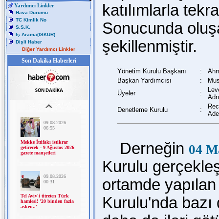
katılımlarla tekr
Yardımcı Linkler
Hava Durumu
TC Kimlik No
Sonucunda oluşa
S.S.K.
İş Arama(ISKUR)
şekillenmiştir.
Dişli Haber
Diğer Yardımcı Linkler
Son Dakika Haberleri
Yönetim Kurulu Başkanı
:
Ah
Başkan Yardımcısı
:
Mus
Lev
Üyeler
:
Adn
Rec
Denetleme Kurulu
:
Ade
Derneğin
04 M
Kurulu gerçekleşt
ortamde yapılan
Kurulu'nda bazı d