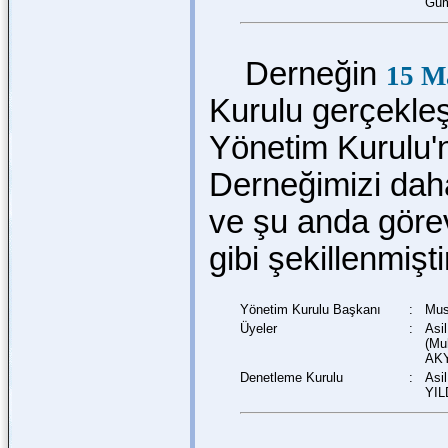
Güm
Derneğin
15 M
Kurulu gerçekleşt
Yönetim Kurulu'n
Derneğimizi dah
ve şu anda göre
gibi şekillenmişti
Yönetim Kurulu Başkanı
:
Mus
Üyeler
:
Asi
(Mu
AKY
Denetleme Kurulu
:
Asi
YIL