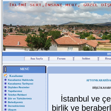
09
Ana Sayfa
Forum
Sohbet
Hesa
MENÜ
Kasabamız
Kasabamız Hakkında
AFYONKARAHİSAR İ
Kasabamız Tarihçesi
Dişliden Resimler
DİŞLİ KASAB
Yapıtlarımız
Telefon Rehberi
İstanbul ve çev
Şiir ve Türkülerimiz
Belediyemiz
birlik ve beraber
Derneklerimiz
Ulaşım