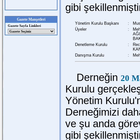
gibi şekillenmişti
Gazete Manşetleri
Yönetim Kurulu Başkanı
:
Mus
Gazete Sayfa Linkleri
Üyeler
:
Meh
AĞI
BAK
Denetleme Kurulu
:
Rec
KAN
Danışma Kurulu
:
Meh
Derneğin
20 M
Kurulu gerçekleşt
Yönetim Kurulu'n
Derneğimizi dah
ve şu anda göre
gibi şekillenmişti