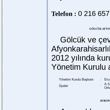
0 216 657
Telefon :
GÖLCÜK AFYO
Gölcük ve çevre
Afyonkarahisarlı
2012 yılında ku
Yönetim Kurulu a
Yönetim Kurulu Başkanı
:
Erc
A.S
Üyeler
:
Orh
AVRUPA