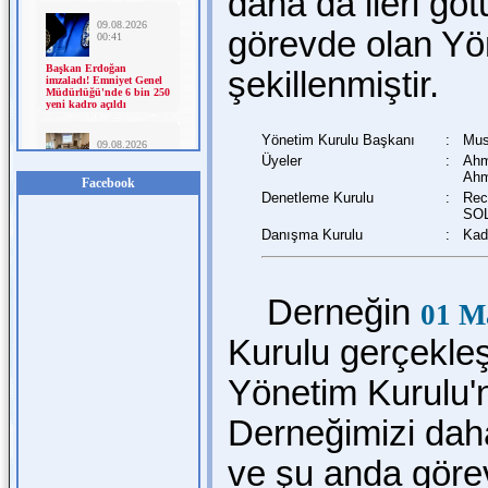
daha da ileri g
görevde olan Yön
şekillenmiştir.
Yönetim Kurulu Başkanı
:
Mus
Üyeler
:
Ahm
Ahm
Facebook
Denetleme Kurulu
:
Rec
SO
Danışma Kurulu
:
Kad
Derneğin
01 M
Kurulu gerçekleşt
Yönetim Kurulu'n
Derneğimizi dah
ve şu anda göre