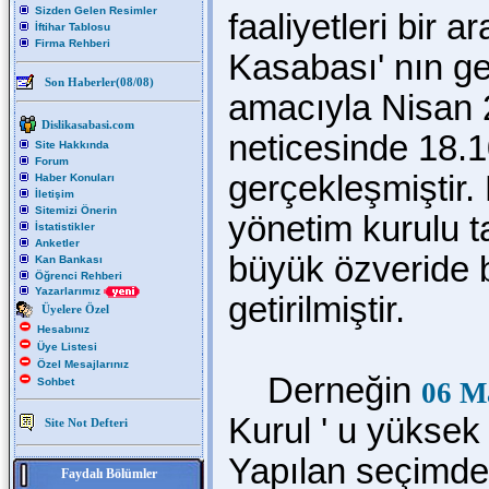
Sizden Gelen Resimler
faaliyetleri bir a
İftihar Tablosu
Firma Rehberi
Kasabası' nın ge
Son Haberler(08/08)
amacıyla Nisan 2
Dislikasabasi.com
neticesinde 18.1
Site Hakkında
Forum
gerçekleşmiştir.
Haber Konuları
İletişim
Sitemizi Önerin
yönetim kurulu 
İstatistikler
Anketler
büyük özveride
Kan Bankası
Öğrenci Rehberi
Yazarlarımız
getirilmiştir.
Üyelere Özel
Hesabınız
Üye Listesi
Özel Mesajlarınız
Derneğin
Sohbet
06 M
Kurul ' u yüksek b
Site Not Defteri
Yapılan seçimde 
Faydalı Bölümler