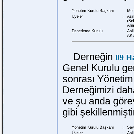
Yönetim Kurulu Başkanı
:
Meh
Üyeler
:
Asi
(Be
Ahm
Denetleme Kurulu
:
Asi
AKS
Derneğin
09 H
Genel Kurulu ger
sonrası Yönetim 
Derneğimizi dah
ve şu anda göre
gibi şekillenmişti
Yönetim Kurulu Başkanı
:
Sav
Üyeler
:
Asi