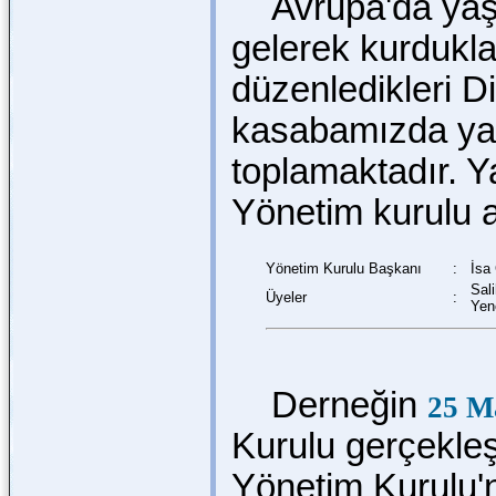
Avrupa'da yaşay
gelerek kurdukl
düzenledikleri D
kasabamızda yapt
toplamaktadır. Y
Yönetim kurulu aş
Yönetim Kurulu Başkanı
:
İsa
Sal
Üyeler
:
Yen
Derneğin
25 M
Kurulu gerçekleşt
Yönetim Kurulu'n