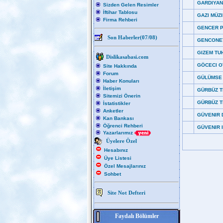
GARDIYA
Sizden Gelen Resimler
İftihar Tablosu
GAZI MÜZ
Firma Rehberi
GENCER 
Son Haberler(07/08)
GENCONE
GIZEM TU
Dislikasabasi.com
GÖCECI O
Site Hakkında
Forum
GÜLÜMSE
Haber Konuları
İletişim
GÜRBÜZ T
Sitemizi Önerin
GÜRBÜZ T
İstatistikler
Anketler
GÜVENIR 
Kan Bankası
Öğrenci Rehberi
GÜVENIR I
Yazarlarımız
Üyelere Özel
Hesabınız
Üye Listesi
Özel Mesajlarınız
Sohbet
Site Not Defteri
Faydalı Bölümler