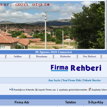
08 Ağustos 2026 Cumartesi
Sohbet
Hesabınız
Haberler
Not Defteri
Ana Sayfa
|
Yeni Firma Ekle
|
Yüksek Skorlar
Aradığınız Kriterde
11
kayıtlı Firma var, 1 sayfada görüntülenmekte.
Sayfada İzlen
Firma Adı
Telefon
İl-İlçe-Köy