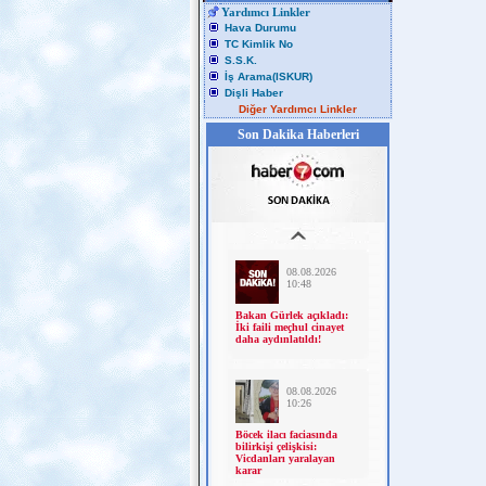
Yardımcı Linkler
Hava Durumu
TC Kimlik No
S.S.K.
İş Arama(ISKUR)
Dişli Haber
Diğer Yardımcı Linkler
Son Dakika Haberleri