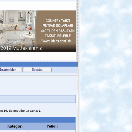
İstatistikler
İletişim
im:
30
. Bulunduğunuz sayfa:
1
Kategori
Yetkili