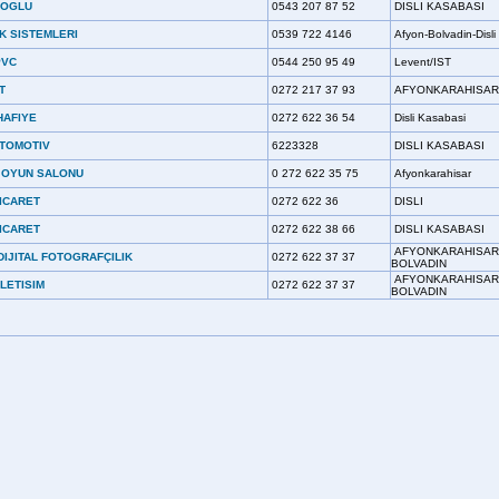
NOGLU
0543 207 87 52
DISLI KASABASI
IK SISTEMLERI
0539 722 4146
Afyon-Bolvadin-Disli
PVC
0544 250 95 49
Levent/IST
T
0272 217 37 93
AFYONKARAHISAR
HAFIYE
0272 622 36 54
Disli Kasabasi
TOMOTIV
6223328
DISLI KASABASI
 OYUN SALONU
0 272 622 35 75
Afyonkarahisar
ICARET
0272 622 36
DISLI
ICARET
0272 622 38 66
DISLI KASABASI
AFYONKARAHISAR
DIJITAL FOTOGRAFÇILIK
0272 622 37 37
BOLVADIN
AFYONKARAHISAR
LETISIM
0272 622 37 37
BOLVADIN