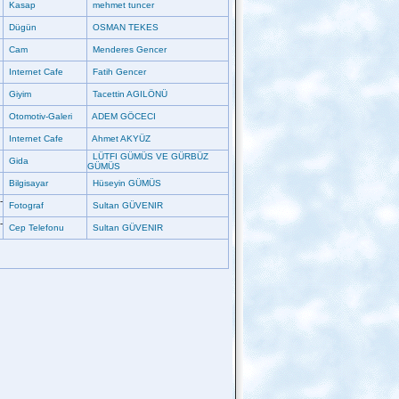
Kasap
mehmet tuncer
Dügün
OSMAN TEKES
Cam
Menderes Gencer
Internet Cafe
Fatih Gencer
Giyim
Tacettin AGILÖNÜ
Otomotiv-Galeri
ADEM GÖCECI
Internet Cafe
Ahmet AKYÜZ
LÜTFI GÜMÜS VE GÜRBÜZ
Gida
GÜMÜS
Bilgisayar
Hüseyin GÜMÜS
-
Fotograf
Sultan GÜVENIR
-
Cep Telefonu
Sultan GÜVENIR