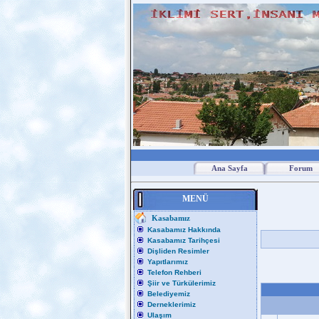
Ana Sayfa
Forum
MENÜ
Kasabamız
Kasabamız Hakkında
Kasabamız Tarihçesi
Dişliden Resimler
Yapıtlarımız
Telefon Rehberi
Şiir ve Türkülerimiz
Belediyemiz
Derneklerimiz
Ulaşım