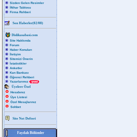
Sizden Gelen Resimler
İftihar Tablosu
Firma Rehberi
Son Haberler(02/08)
Dislikasabasi.com
Site Hakkında
Forum
Haber Konuları
İletişim
Sitemizi Önerin
İstatistikler
Anketler
Kan Bankası
Öğrenci Rehberi
Yazarlarımız
Üyelere Özel
Hesabınız
Üye Listesi
Özel Mesajlarınız
Sohbet
Site Not Defteri
Faydalı Bölümler