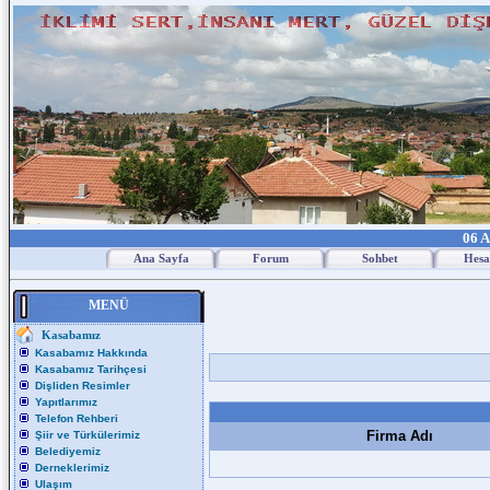
06 A
Ana Sayfa
Forum
Sohbet
Hesa
MENÜ
Kasabamız
Kasabamız Hakkında
Kasabamız Tarihçesi
Dişliden Resimler
Yapıtlarımız
Telefon Rehberi
Firma Adı
Şiir ve Türkülerimiz
Belediyemiz
Derneklerimiz
Ulaşım