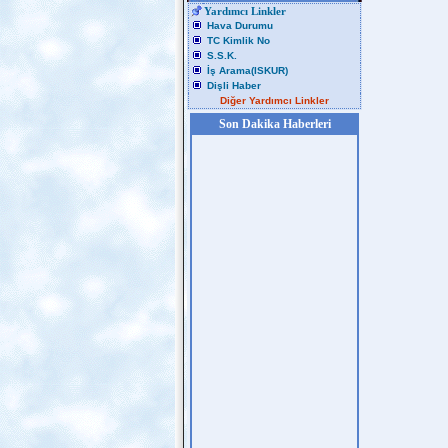
Yardımcı Linkler
Hava Durumu
TC Kimlik No
S.S.K.
İş Arama(ISKUR)
Dişli Haber
Diğer Yardımcı Linkler
Son Dakika Haberleri