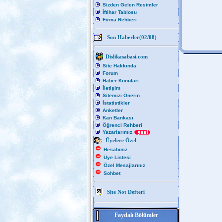
Sizden Gelen Resimler
İftihar Tablosu
Firma Rehberi
Son Haberler(02/08)
Dislikasabasi.com
Site Hakkında
Forum
Haber Konuları
İletişim
Sitemizi Önerin
İstatistikler
Anketler
Kan Bankası
Öğrenci Rehberi
Yazarlarımız
Üyelere Özel
Hesabınız
Üye Listesi
Özel Mesajlarınız
Sohbet
Site Not Defteri
Faydalı Bölümler