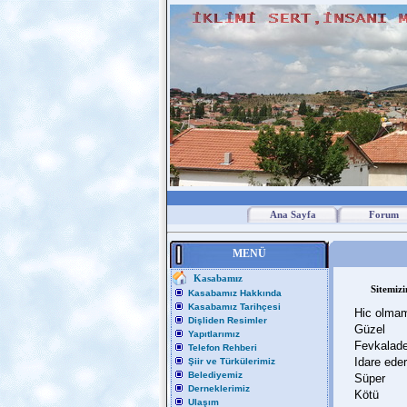
Ana Sayfa
Forum
MENÜ
Kasabamız
Sitemizi
Kasabamız Hakkında
Kasabamız Tarihçesi
Hic olma
Dişliden Resimler
Güzel
Yapıtlarımız
Fevkalad
Telefon Rehberi
Idare eder
Şiir ve Türkülerimiz
Belediyemiz
Süper
Derneklerimiz
Kötü
Ulaşım