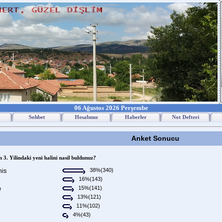
06 Ağustos 2026 Perşembe
Sohbet
Hesabınız
Haberler
Not Defteri
Anket Sonucu
n 3. Yilindaki yeni halini nasil buldunuz?
mis
38%(340)
16%(143)
e
15%(141)
13%(121)
11%(102)
4%(43)