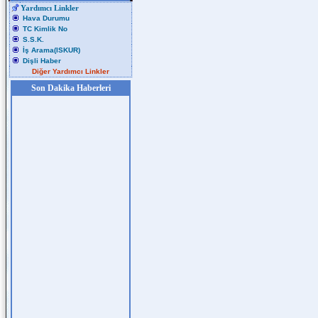
Yardımcı Linkler
Hava Durumu
TC Kimlik No
S.S.K.
İş Arama(ISKUR)
Dişli Haber
Diğer Yardımcı Linkler
Son Dakika Haberleri