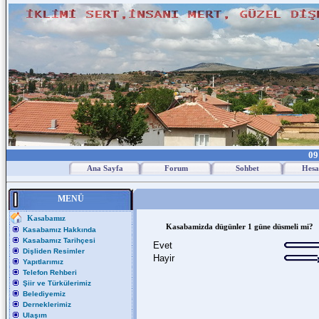
09
Ana Sayfa
Forum
Sohbet
Hesa
MENÜ
Kasabamız
Kasabamizda dügünler 1 güne düsmeli mi?
Kasabamız Hakkında
Kasabamız Tarihçesi
Evet
Dişliden Resimler
Hayir
Yapıtlarımız
Telefon Rehberi
Şiir ve Türkülerimiz
Belediyemiz
Derneklerimiz
Ulaşım