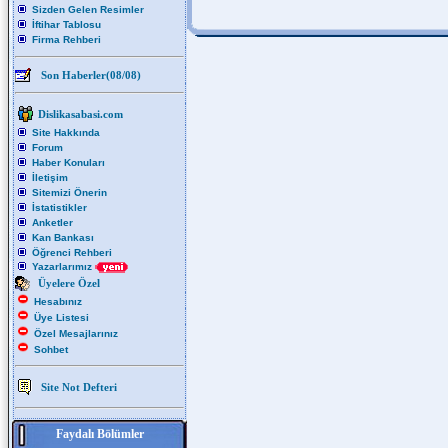
Sizden Gelen Resimler
İftihar Tablosu
Firma Rehberi
Son Haberler(08/08)
Dislikasabasi.com
Site Hakkında
Forum
Haber Konuları
İletişim
Sitemizi Önerin
İstatistikler
Anketler
Kan Bankası
Öğrenci Rehberi
Yazarlarımız
Üyelere Özel
Hesabınız
Üye Listesi
Özel Mesajlarınız
Sohbet
Site Not Defteri
Faydalı Bölümler