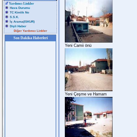
Yardımcı Linkler
Hava Durumu
TC Kimlik No
S.S.K.
İş Arama(ISKUR)
Dişli Haber
Diğer Yardımcı Linkler
Son Dakika Haberleri
Yeni Camii önü
Yeni Çeşme ve Hamam