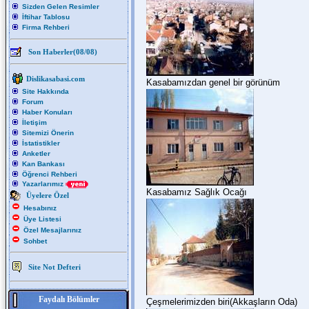
Sizden Gelen Resimler
İftihar Tablosu
Firma Rehberi
Son Haberler(08/08)
Dislikasabasi.com
Kasabamızdan genel bir görünüm
Site Hakkında
Forum
Haber Konuları
İletişim
Sitemizi Önerin
İstatistikler
Anketler
Kan Bankası
Öğrenci Rehberi
Yazarlarımız
Kasabamız Sağlık Ocağı
Üyelere Özel
Hesabınız
Üye Listesi
Özel Mesajlarınız
Sohbet
Site Not Defteri
Faydalı Bölümler
Çeşmelerimizden biri(Akkaşların Oda)