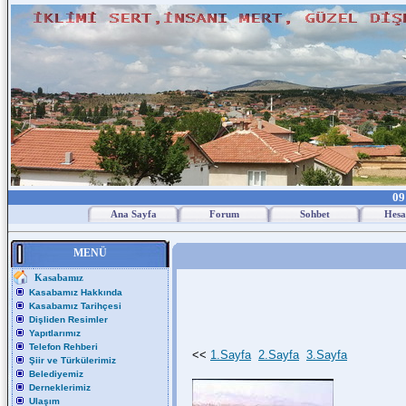
09
Ana Sayfa
Forum
Sohbet
Hesa
MENÜ
Kasabamız
Kasabamız Hakkında
Kasabamız Tarihçesi
Dişliden Resimler
Yapıtlarımız
Telefon Rehberi
<<
1.Sayfa
2.Sayfa
3.Sayfa
Şiir ve Türkülerimiz
Belediyemiz
Derneklerimiz
Ulaşım