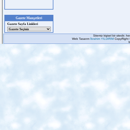
Gazete Manşetleri
Gazete Sayfa Linkleri
Sitemiz kişisel bir sitedir; 
Web Tasarım
İbrahim YILDIRIM
CopyRight 
b