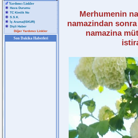
Yardımcı Linkler
Hava Durumu
Merhumenin naa
TC Kimlik No
S.S.K.
namazindan sonra 
İş Arama(ISKUR)
Dişli Haber
namazina müt
Diğer Yardımcı Linkler
Son Dakika Haberleri
isti