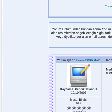
Yorum
Yorum Bölümünden bundan sonra Yorum yapa
alan resimlerden seçebileceğiniz gibi far
veya üyelikte yer alan email adresind
Yorumlayan :
Tarih
Levent KORKMAZ
Merh
dile
Kaynarca_Pendik_Istanbul
10/10/2006
Mesaj Bilgisi
647