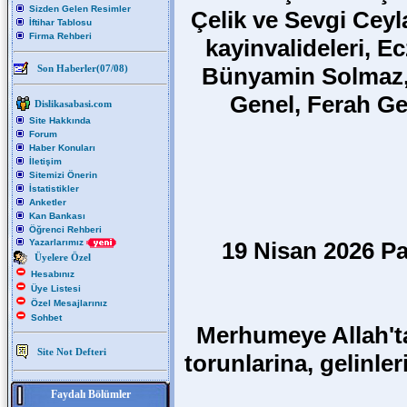
Sizden Gelen Resimler
Çelik ve Sevgi Ceyla
İftihar Tablosu
Firma Rehberi
kayinvalideleri, Ec
Son Haberler(07/08)
Bünyamin Solmaz,
Genel, Ferah Ge
Dislikasabasi.com
Site Hakkında
Forum
Haber Konuları
İletişim
Sitemizi Önerin
İstatistikler
Anketler
Kan Bankası
Öğrenci Rehberi
Yazarlarımız
19 Nisan 2026 P
Üyelere Özel
Hesabınız
Üye Listesi
Özel Mesajlarınız
Sohbet
Merhumeye Allah'ta
Site Not Defteri
torunlarina, gelinle
Faydalı Bölümler