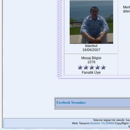
Merh
dile
Istanbul
16/06/2007
Mesaj Bilgisi
1076
Fanatik Üye
Facebook Yorumları
Sitemiz kişisel bir sitedir; 
Web Tasarım
İbrahim YILDIRIM
CopyRight 
b