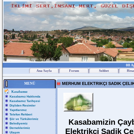
08 A
Ana Sayfa
Forum
Sohbet
Hesa
MERHUM ELEKTRIKÇI SADIK ÇELIK
MENÜ
Kasabamız
Kasabamız Hakkında
Kasabamız Tarihçesi
Dişliden Resimler
Yapıtlarımız
Telefon Rehberi
Şiir ve Türkülerimiz
Kasabamizin Çayb
Belediyemiz
Derneklerimiz
Elektrikçi Sadik Ç
Ulaşım