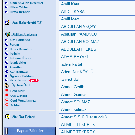
Sizden Gelen Resimler
Abdil Kara
İftihar Tablosu
ABDIL KARA
Firma Rehberi
Abdil Mert
Son Haberler(08/08)
ABDULLAH AKÇAY
Abdullah PAMUKÇU
Dislikasabasi.com
Site Hakkında
ABDULLAH SOLMAZ
Forum
ABDULLAH TEKES
Haber Konuları
İletişim
ADEM BEYAZIT
Sitemizi Önerin
İstatistikler
adem kartal
Anketler
Adem Nur KÖYLÜ
Kan Bankası
Öğrenci Rehberi
ahmet dal
Yazarlarımız
Üyelere Özel
Ahmet Gedik
Hesabınız
Ahmet Gümüs
Üye Listesi
Özel Mesajlarınız
Ahmet SOLMAZ
Sohbet
Ahmet solmaz
Site Not Defteri
Ahmet SISIK (Harun oglu)
AHMET TEKEREK
Faydalı Bölümler
AHMET TEKEREK