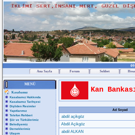
09
Ana Sayfa
Forum
Sohbet
Hesa
MENÜ
Kan Bankas
Kasabamız
Kasabamız Hakkında
Kasabamız Tarihçesi
Dişliden Resimler
Ad Soyad
Yapıtlarımız
Telefon Rehberi
abdil açikgöz
Şiir ve Türkülerimiz
Abdil Açikgöz
Belediyemiz
Derneklerimiz
abdil ALKAN
Ulaşım