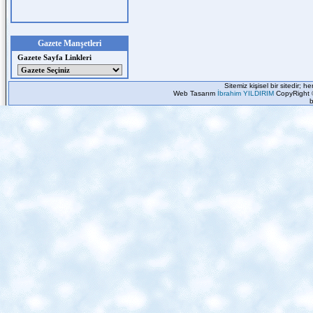
Gazete Manşetleri
Gazete Sayfa Linkleri
Sitemiz kişisel bir sitedir; 
Web Tasarım
İbrahim YILDIRIM
CopyRight 
b