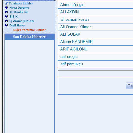
Yardımcı Linkler
Ahmet Zengin
Hava Durumu
ALI AYDIN
TC Kimlik No
S.S.K.
ali osman kozan
İş Arama(ISKUR)
Dişli Haber
Ali Osman Yilmaz
Diğer Yardımcı Linkler
ALI SOLAK
Son Dakika Haberleri
Alican KANDEMIR
ARIF AGILONU
arif eroglu
arif pamukçu
To