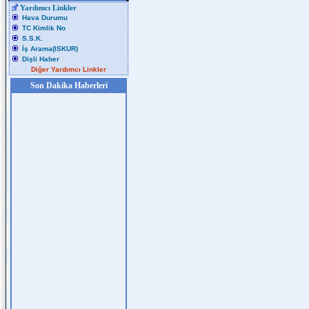
Yardımcı Linkler
Hava Durumu
TC Kimlik No
S.S.K.
İş Arama(ISKUR)
Dişli Haber
Diğer Yardımcı Linkler
Son Dakika Haberleri