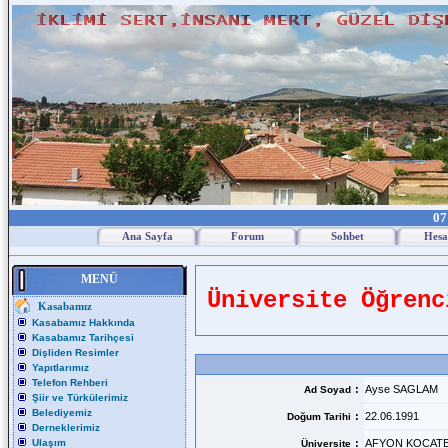
07
Ana Sayfa
Forum
Sohbet
Hesa
MENÜ
Üniversite Öğrenc
Kasabamız
Kasabamız Hakkında
Kasabamız Tarihçesi
Dişliden Resimler
Yapıtlarımız
Telefon Rehberi
:
Ayse SAGLAM
Ad Soyad
Şiir ve Türkülerimiz
Belediyemiz
:
22.06.1991
Doğum Tarihi
Derneklerimiz
Ulaşım
:
AFYON KOCATE
Üniversite