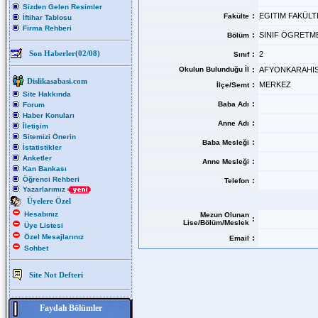
Sizden Gelen Resimler
:
EGITIM FAKÜLT
Fakülte
İftihar Tablosu
Firma Rehberi
:
SINIF ÖGRETM
Bölüm
Son Haberler(02/08)
:
2
Sınıf
Okulun Bulunduğu İl
:
AFYONKARAHI
Dislikasabasi.com
:
MERKEZ
İlçe/Semt
Site Hakkında
:
Baba Adı
Forum
Haber Konuları
:
Anne Adı
İletişim
Sitemizi Önerin
:
Baba Mesleği
İstatistikler
Anketler
:
Anne Mesleği
Kan Bankası
Öğrenci Rehberi
:
Telefon
Yazarlarımız
Üyelere Özel
Hesabınız
Mezun Olunan
:
Lise/Bölüm/Meslek
Üye Listesi
Özel Mesajlarınız
:
Email
Sohbet
Site Not Defteri
Faydalı Bölümler