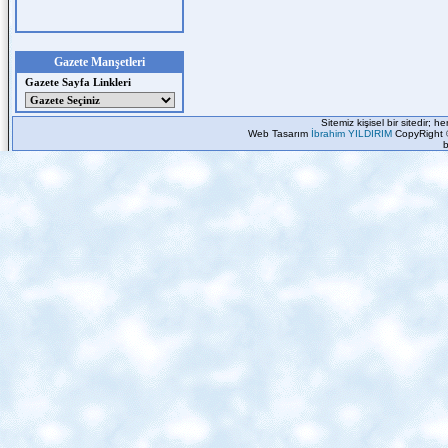
Gazete Manşetleri
Gazete Sayfa Linkleri
Sitemiz kişisel bir sitedir; 
Web Tasarım
İbrahim YILDIRIM
CopyRight 
b