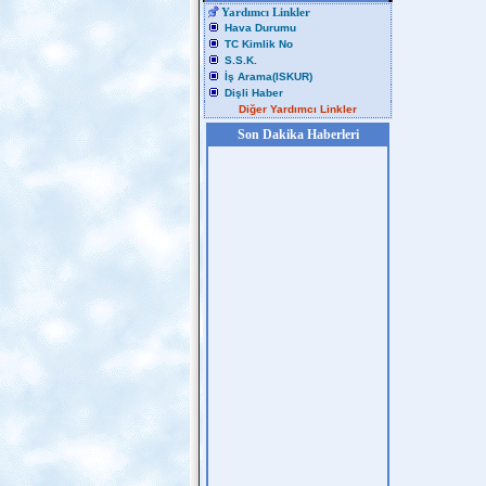
Yardımcı Linkler
Hava Durumu
TC Kimlik No
S.S.K.
İş Arama(ISKUR)
Dişli Haber
Diğer Yardımcı Linkler
Son Dakika Haberleri