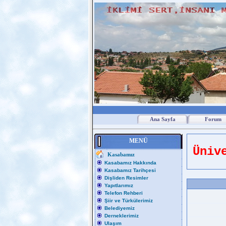
Ana Sayfa
Forum
MENÜ
Üniv
Kasabamız
Kasabamız Hakkında
Kasabamız Tarihçesi
Dişliden Resimler
Yapıtlarımız
Telefon Rehberi
Şiir ve Türkülerimiz
Belediyemiz
Derneklerimiz
Ulaşım