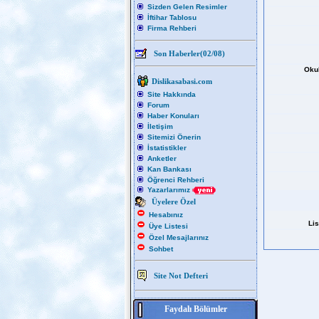
Sizden Gelen Resimler
İftihar Tablosu
Firma Rehberi
Son Haberler(02/08)
Okul
Dislikasabasi.com
Site Hakkında
Forum
Haber Konuları
İletişim
Sitemizi Önerin
İstatistikler
Anketler
Kan Bankası
Öğrenci Rehberi
Yazarlarımız
Üyelere Özel
Hesabınız
Li
Üye Listesi
Özel Mesajlarınız
Sohbet
Site Not Defteri
Faydalı Bölümler