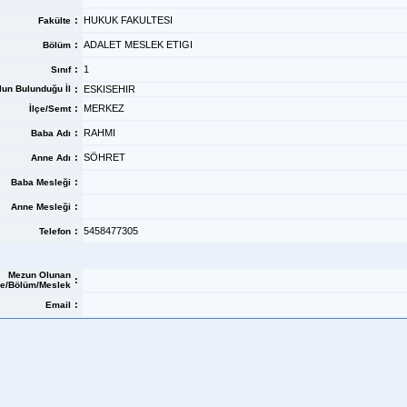
:
HUKUK FAKULTESI
Fakülte
:
ADALET MESLEK ETIGI
Bölüm
:
1
Sınıf
un Bulunduğu İl
:
ESKISEHIR
:
MERKEZ
İlçe/Semt
:
RAHMI
Baba Adı
:
SÖHRET
Anne Adı
:
Baba Mesleği
:
Anne Mesleği
:
5458477305
Telefon
Mezun Olunan
:
se/Bölüm/Meslek
:
Email