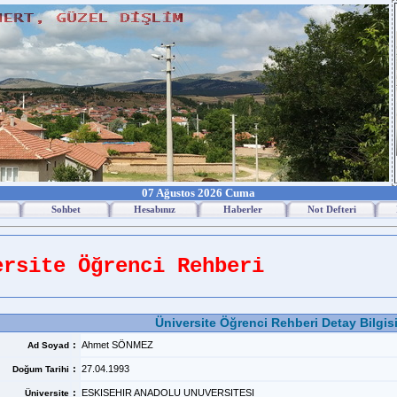
07 Ağustos 2026 Cuma
Sohbet
Hesabınız
Haberler
Not Defteri
ersite Öğrenci Rehberi
Üniversite Öğrenci Rehberi Detay Bilgis
:
Ahmet SÖNMEZ
Ad Soyad
:
27.04.1993
Doğum Tarihi
:
ESKISEHIR ANADOLU UNUVERSITESI
Üniversite