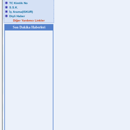
TC Kimlik No
S.S.K.
İş Arama(ISKUR)
Dişli Haber
Diğer Yardımcı Linkler
Son Dakika Haberleri