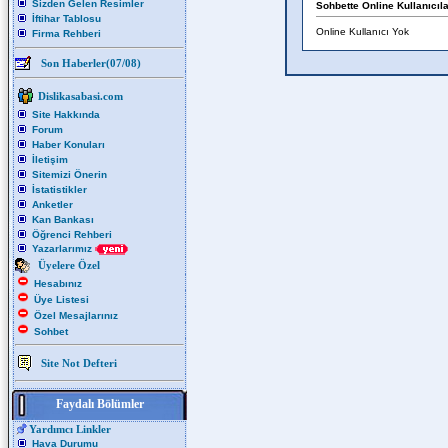
Sizden Gelen Resimler
Sohbette Online Kullanıcıla
İftihar Tablosu
Online Kullanıcı Yok
Firma Rehberi
Son Haberler(07/08)
Dislikasabasi.com
Site Hakkında
Forum
Haber Konuları
İletişim
Sitemizi Önerin
İstatistikler
Anketler
Kan Bankası
Öğrenci Rehberi
Yazarlarımız
Üyelere Özel
Hesabınız
Üye Listesi
Özel Mesajlarınız
Sohbet
Site Not Defteri
Faydalı Bölümler
Yardımcı Linkler
Hava Durumu