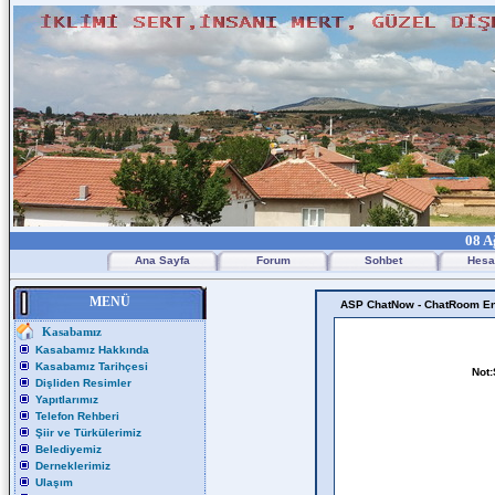
08 A
Ana Sayfa
Forum
Sohbet
Hesa
MENÜ
ASP ChatNow - ChatRoom En
Kasabamız
Kasabamız Hakkında
Kasabamız Tarihçesi
Not:
Dişliden Resimler
Yapıtlarımız
Telefon Rehberi
Şiir ve Türkülerimiz
Belediyemiz
Derneklerimiz
Ulaşım