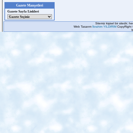
Gazete Manşetleri
Gazete Sayfa Linkleri
Sitemiz kişisel bir sitedir; 
Web Tasarım
İbrahim YILDIRIM
CopyRight 
b