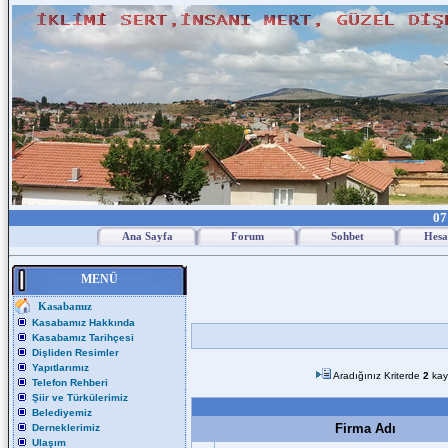
07
Ana Sayfa
Forum
Sohbet
Hesa
MENÜ
Kasabamız
Kasabamız Hakkında
Kasabamız Tarihçesi
Dişliden Resimler
Yapıtlarımız
Aradığınız Kriterde
2
kay
Telefon Rehberi
Şiir ve Türkülerimiz
Belediyemiz
Firma Adı
Derneklerimiz
Ulaşım