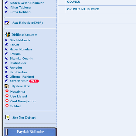
ODUNCU
Sizden Gelen Resimler
İftihar Tablosu
OKUMUS NALBURIYE
Firma Rehberi
Son Haberler(02/08)
Dislikasabasi.com
Site Hakkında
Forum
Haber Konuları
İletişim
Sitemizi Önerin
İstatistikler
Anketler
Kan Bankası
Öğrenci Rehberi
Yazarlarımız
Üyelere Özel
Hesabınız
Üye Listesi
Özel Mesajlarınız
Sohbet
Site Not Defteri
Faydalı Bölümler