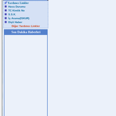
Yardımcı Linkler
Hava Durumu
TC Kimlik No
S.S.K.
İş Arama(ISKUR)
Dişli Haber
Diğer Yardımcı Linkler
Son Dakika Haberleri