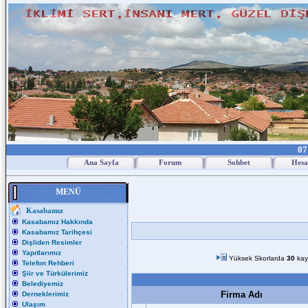
07
Ana Sayfa
Forum
Sohbet
Hesa
MENÜ
Kasabamız
Kasabamız Hakkında
Kasabamız Tarihçesi
Dişliden Resimler
Yapıtlarımız
Yüksek Skorlarda
30
kay
Telefon Rehberi
Şiir ve Türkülerimiz
Belediyemiz
Firma Adı
Derneklerimiz
Ulaşım