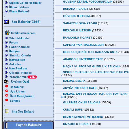
GÜVENIR DIJITAL FOTOGRAFÇILIK
(38553)
Sizden Gelen Resimler
İftihar Tablosu
BUHARA TICARET
(38540)
Firma Rehberi
GÜVENIR ILETISIM
(38367)
Son Haberler(02/08)
SARAYCIK GIDA PAZARI
(37174)
RIZAOGLU ILETISIM
(21432)
Dislikasabasi.com
IMAMOGLU TICARET
(20355)
Site Hakkında
Forum
SAPMAZ YAPI MALZEMELERI
(18924)
Haber Konuları
İletişim
MESHUR ÇIGKÖFTECI RAMAZAN USTA
(18043)
Sitemizi Önerin
ARAPOGLU INTERNET CAFE
(16827)
İstatistikler
Anketler
MAÇKA KUAFÖR VE GÜZELLIK SALONU
(1679
Kan Bankası
SISIKLER HASHAS VE HASHASEZME BAKLIYA
Öğrenci Rehberi
(16724)
Yazarlarımız
DALDAL EMLAK
(16328)
Üyelere Özel
Hesabınız
AKYÜZ INTERNET CAFE
(16317)
Üye Listesi
DALDAL YAPI ve INSAAT TUR. TAR. HAY. SAN. T
Özel Mesajlarınız
STI
(16209)
Sohbet
GÜLÜMSE OYUN SALONU
(15909)
CUMALI BÜFE
(15882)
Site Not Defteri
Revzen Mimarlik ve Tasarim
(13148)
RIZAOGLU TICARET
(9230)
Faydalı Bölümler