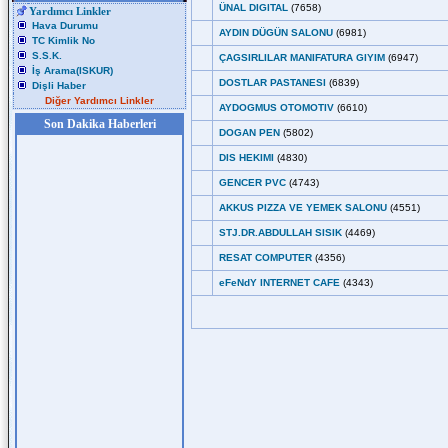
ÜNAL DIGITAL
(7658)
Yardımcı Linkler
Hava Durumu
AYDIN DÜGÜN SALONU
(6981)
TC Kimlik No
S.S.K.
ÇAGSIRLILAR MANIFATURA GIYIM
(6947)
İş Arama(ISKUR)
DOSTLAR PASTANESI
(6839)
Dişli Haber
Diğer Yardımcı Linkler
AYDOGMUS OTOMOTIV
(6610)
Son Dakika Haberleri
DOGAN PEN
(5802)
DIS HEKIMI
(4830)
GENCER PVC
(4743)
AKKUS PIZZA VE YEMEK SALONU
(4551)
STJ.DR.ABDULLAH SISIK
(4469)
RESAT COMPUTER
(4356)
eFeNdY INTERNET CAFE
(4343)