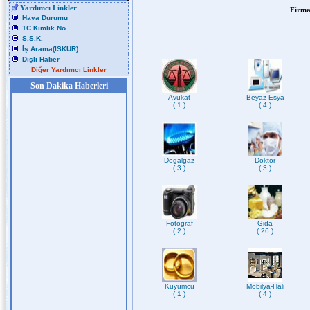
Yardımcı Linkler
Firma
Hava Durumu
TC Kimlik No
S.S.K.
İş Arama(ISKUR)
Dişli Haber
Diğer Yardımcı Linkler
Son Dakika Haberleri
Avukat
Beyaz Esya
( 1 )
( 4 )
Dogalgaz
Doktor
( 3 )
( 3 )
Fotograf
Gida
( 2 )
( 26 )
Kuyumcu
Mobilya-Hali
( 1 )
( 4 )