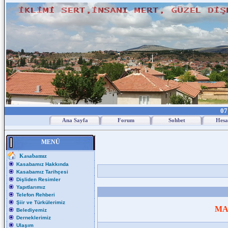
07
Ana Sayfa
Forum
Sohbet
Hesa
MENÜ
Kasabamız
Kasabamız Hakkında
Kasabamız Tarihçesi
Dişliden Resimler
Yapıtlarımız
Telefon Rehberi
Şiir ve Türkülerimiz
MA
Belediyemiz
Derneklerimiz
Ulaşım