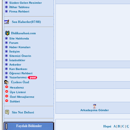
Sizden Gelen Resimler
İftihar Tablosu
Firma Rehberi
Son Haberler(07/08)
Dislikasabasi.com
Site Hakkında
Forum
Haber Konuları
İletişim
Sitemizi Önerin
İstatistikler
Anketler
Kan Bankası
Öğrenci Rehberi
Yazarlarımız
Üyelere Özel
Hesabınız
Üye Listesi
Özel Mesajlarınız
Sohbet
Arkadaşıma Gönder
Site Not Defteri
Faydalı Bölümler
Hepsi
A
|
B
|
C
|
Ç