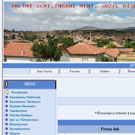
07
Ana Sayfa
Forum
Sohbet
Hesa
MENÜ
Kasabamız
Kasabamız Hakkında
Kasabamız Tarihçesi
Dişliden Resimler
Yapıtlarımız
Aradığınız Kriterde
1
kay
Telefon Rehberi
Şiir ve Türkülerimiz
Belediyemiz
Firma Adı
Derneklerimiz
Ulaşım