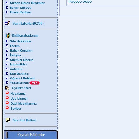
POÇULU OGLU
Sizden Gelen Resimler
İftihar Tablosu
Firma Rehberi
Son Haberler(02/08)
Dislikasabasi.com
Site Hakkında
Forum
Haber Konuları
İletişim
Sitemizi Önerin
İstatistikler
Anketler
Kan Bankası
Öğrenci Rehberi
Yazarlarımız
Üyelere Özel
Hesabınız
Üye Listesi
Özel Mesajlarınız
Sohbet
Site Not Defteri
Faydalı Bölümler