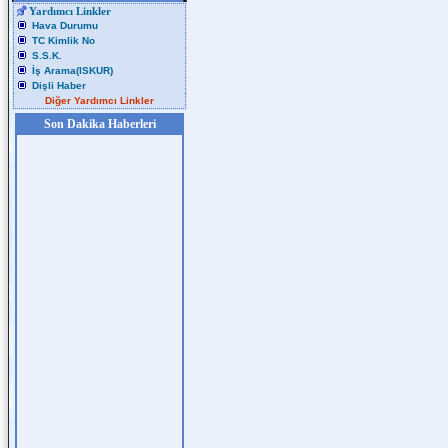
Yardımcı Linkler
Hava Durumu
TC Kimlik No
S.S.K.
İş Arama(ISKUR)
Dişli Haber
Diğer Yardımcı Linkler
Son Dakika Haberleri