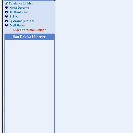
Yardımcı Linkler
Hava Durumu
TC Kimlik No
S.S.K.
İş Arama(ISKUR)
Dişli Haber
Diğer Yardımcı Linkler
Son Dakika Haberleri