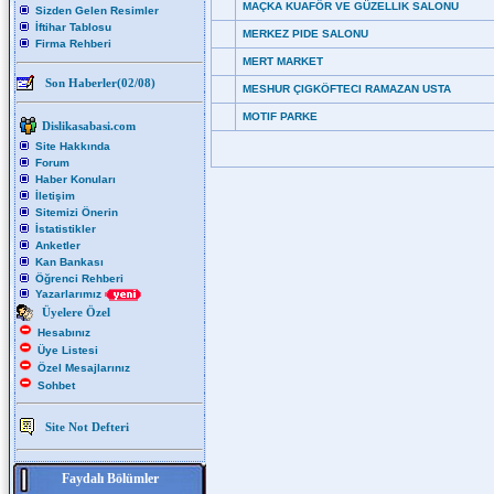
MAÇKA KUAFÖR VE GÜZELLIK SALONU
Sizden Gelen Resimler
İftihar Tablosu
MERKEZ PIDE SALONU
Firma Rehberi
MERT MARKET
Son Haberler(02/08)
MESHUR ÇIGKÖFTECI RAMAZAN USTA
MOTIF PARKE
Dislikasabasi.com
Site Hakkında
Forum
Haber Konuları
İletişim
Sitemizi Önerin
İstatistikler
Anketler
Kan Bankası
Öğrenci Rehberi
Yazarlarımız
Üyelere Özel
Hesabınız
Üye Listesi
Özel Mesajlarınız
Sohbet
Site Not Defteri
Faydalı Bölümler