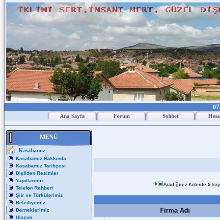
07
Ana Sayfa
Forum
Sohbet
Hesa
MENÜ
Kasabamız
Kasabamız Hakkında
Kasabamız Tarihçesi
Dişliden Resimler
Yapıtlarımız
Aradığınız Kriterde
5
kay
Telefon Rehberi
Şiir ve Türkülerimiz
Belediyemiz
Firma Adı
Derneklerimiz
Ulaşım