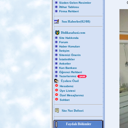
Sizden Gelen Resimler
İftihar Tablosu
Firma Rehberi
Son Haberler(02/08)
Dislikasabasi.com
Site Hakkında
Forum
Haber Konuları
İletişim
Sitemizi Önerin
İstatistikler
Anketler
Kan Bankası
Öğrenci Rehberi
Yazarlarımız
Üyelere Özel
Hesabınız
Üye Listesi
Özel Mesajlarınız
Sohbet
Site Not Defteri
Faydalı Bölümler