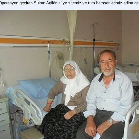
Operasyon geçiren Sultan Agilönü ' ye sitemiz ve tüm hemserilerimiz adina geçmi