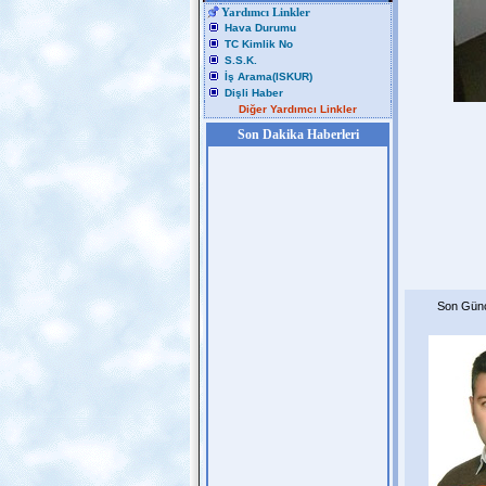
Yardımcı Linkler
Hava Durumu
TC Kimlik No
S.S.K.
İş Arama(ISKUR)
Dişli Haber
Diğer Yardımcı Linkler
Son Dakika Haberleri
Son Günc