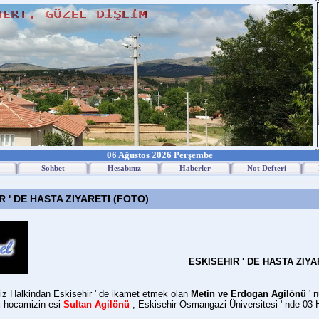
06 Ağustos 2026 Perşembe
Sohbet
Hesabınız
Haberler
Not Defteri
 ' DE HASTA ZIYARETI (FOTO)
ESKISEHIR ' DE HASTA ZIYA
z Halkindan Eskisehir ' de ikamet etmek olan
Metin ve Erdogan Agilönü
' n
ü
hocamizin esi
Sultan Agilönü
; Eskisehir Osmangazi Üniversitesi ' nde 03 H