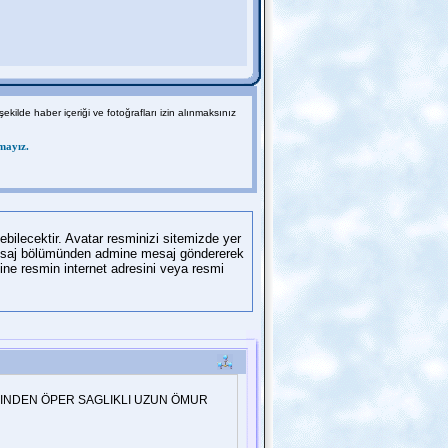
 şekilde haber içeriği ve fotoğrafları izin alınmaksınız
mayız.
ilecektir. Avatar resminizi sitemizde yer
l mesaj bölümünden admine mesaj göndererek
ne resmin internet adresini veya resmi
RINDEN ÖPER SAGLIKLI UZUN ÖMUR