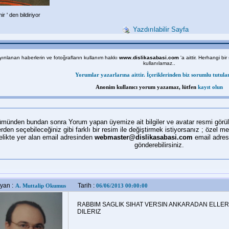
r ' den bildiriyor
Yazdırılabilir Sayfa
ınlanan haberlerin ve fotoğrafların kullanım hakkı
www.dislikasabasi.com
'a aittir. Herhangi bir
kullanılamaz..
Yorumlar yazarlarına aittir. İçeriklerinden biz sorumlu tutula
Anonim kullanıcı yorum yazamaz, lütfen
kayıt olun
ünden bundan sonra Yorum yapan üyemize ait bilgiler ve avatar resmi görüleb
erden seçebileceğiniz gibi farklı bir resim ile değiştirmek istiyorsanız ; öze
likte yer alan email adresinden
webmaster@dislikasabasi.com
email adresi
gönderebilirsiniz.
yan :
Tarih :
A. Muttalip Okumus
06/06/2013 00:00:00
RABBIM SAGLIK SIHAT VERSIN ANKARADAN ELLE
DILERIZ