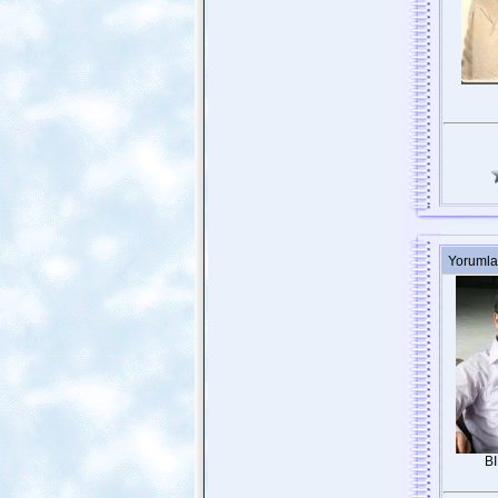
Yorumla
B