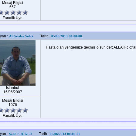
Mesaj Bilgisi
657
Fanatik Üye
yan :
Tarih :
Ali Serdar Solak
05/06/2013 00:00:00
Hasta olan yengemize geçmis olsun der; ALLAH(c.c)tan a
Istanbul
16/06/2007
Mesaj Bilgisi
1076
Fanatik Üye
yan :
Tarih :
Salih EROGLU
05/06/2013 00:00:00