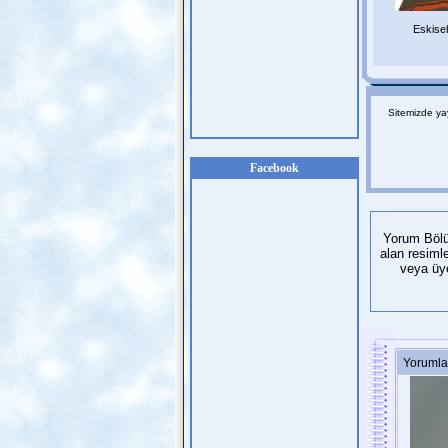
Eskisehi
Sitemizde yay
Facebook
Yorum Bölüm
alan resiml
veya üye
Yorumla