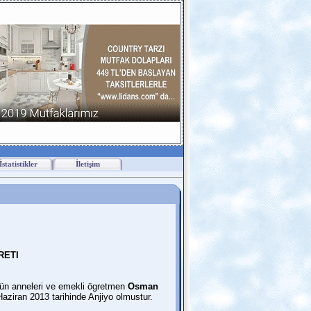
İstatistikler
İletişim
RETI
ün anneleri ve emekli ögretmen
Osman
aziran 2013 tarihinde Anjiyo olmustur.