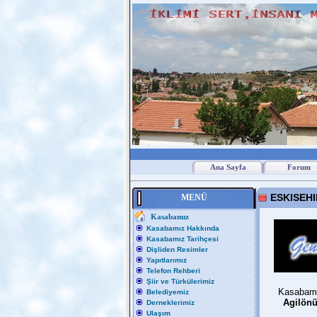
Ana Sayfa
Forum
ESKISEHIR
MENÜ
Kasabamız
Kasabamız Hakkında
Kasabamız Tarihçesi
Dişliden Resimler
Yapıtlarımız
Telefon Rehberi
Şiir ve Türkülerimiz
Kasabami
Belediyemiz
Agilön
Derneklerimiz
Ulaşım