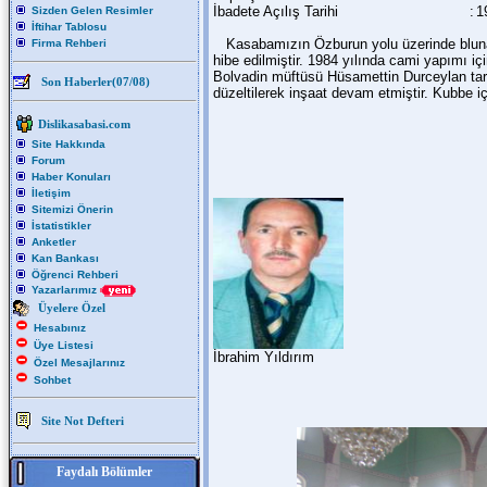
İbadete Açılış Tarihi
:
1
Sizden Gelen Resimler
İftihar Tablosu
Kasabamızın Özburun yolu üzerinde blunan 
Firma Rehberi
hibe edilmiştir. 1984 yılında cami yapımı iç
Bolvadin müftüsü Hüsamettin Durceylan tarafı
Son Haberler(07/08)
düzeltilerek inşaat devam etmiştir. Kubbe iç
Dislikasabasi.com
Site Hakkında
Forum
Haber Konuları
İletişim
Sitemizi Önerin
İstatistikler
Anketler
Kan Bankası
Öğrenci Rehberi
Yazarlarımız
Üyelere Özel
Hesabınız
Üye Listesi
İbrahim Yıldırım
Özel Mesajlarınız
Sohbet
Site Not Defteri
Faydalı Bölümler