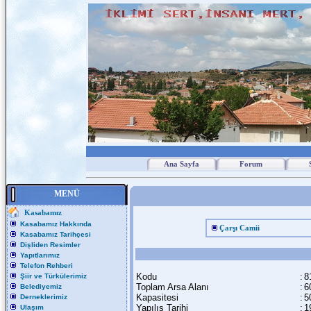
Ana Sayfa
Forum
MENÜ
Kasabamız
Kasabamız Hakkında
Çarşı Camii
Kasabamız Tarihçesi
Dişliden Resimler
Yapıtlarımız
Telefon Rehberi
Kodu
:
8
Şiir ve Türkülerimiz
Toplam Arsa Alanı
:
6
Belediyemiz
Kapasitesi
:
5
Derneklerimiz
Yapılış Tarihi
:
1
Ulaşım