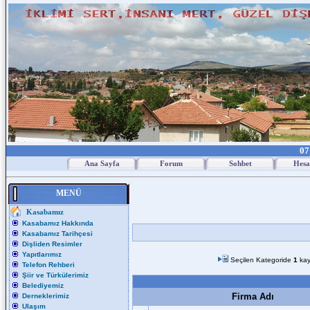
07
Ana Sayfa
Forum
Sohbet
Hesa
MENÜ
Kasabamız
Kasabamız Hakkında
Kasabamız Tarihçesi
Dişliden Resimler
Yapıtlarımız
Seçilen Kategoride
1
kay
Telefon Rehberi
Şiir ve Türkülerimiz
Belediyemiz
Firma Adı
Derneklerimiz
Ulaşım