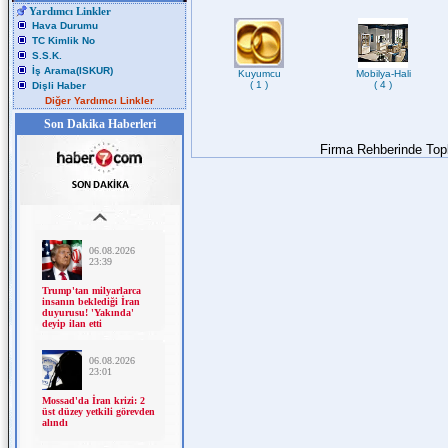
Yardımcı Linkler
Hava Durumu
TC Kimlik No
S.S.K.
İş Arama(ISKUR)
Kuyumcu
Mobilya-Hali
( 1 )
( 4 )
Dişli Haber
Diğer Yardımcı Linkler
Son Dakika Haberleri
Firma Rehberinde To