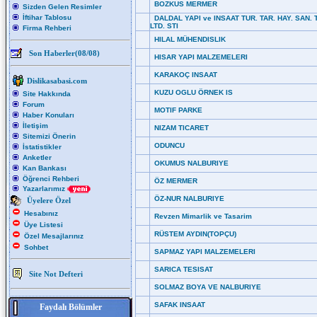
BOZKUS MERMER
Sizden Gelen Resimler
İftihar Tablosu
DALDAL YAPI ve INSAAT TUR. TAR. HAY. SAN. T
LTD. STI
Firma Rehberi
HILAL MÜHENDISLIK
Son Haberler(08/08)
HISAR YAPI MALZEMELERI
KARAKOÇ INSAAT
Dislikasabasi.com
KUZU OGLU ÖRNEK IS
Site Hakkında
Forum
MOTIF PARKE
Haber Konuları
İletişim
NIZAM TICARET
Sitemizi Önerin
ODUNCU
İstatistikler
Anketler
OKUMUS NALBURIYE
Kan Bankası
Öğrenci Rehberi
ÖZ MERMER
Yazarlarımız
ÖZ-NUR NALBURIYE
Üyelere Özel
Hesabınız
Revzen Mimarlik ve Tasarim
Üye Listesi
RÜSTEM AYDIN(TOPÇU)
Özel Mesajlarınız
Sohbet
SAPMAZ YAPI MALZEMELERI
SARICA TESISAT
Site Not Defteri
SOLMAZ BOYA VE NALBURIYE
SAFAK INSAAT
Faydalı Bölümler