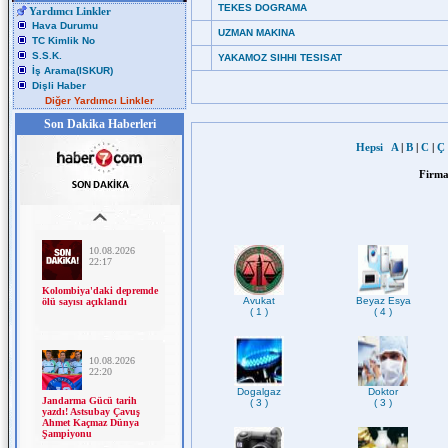
TEKES DOGRAMA
Yardımcı Linkler
Hava Durumu
UZMAN MAKINA
TC Kimlik No
S.S.K.
YAKAMOZ SIHHI TESISAT
İş Arama(ISKUR)
Dişli Haber
Diğer Yardımcı Linkler
Son Dakika Haberleri
Hepsi
A
|
B
|
C
|
Ç
Firma
Avukat
Beyaz Esya
( 1 )
( 4 )
Dogalgaz
Doktor
( 3 )
( 3 )