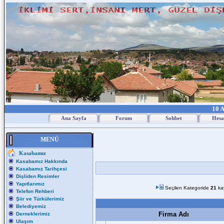
10 A
Ana Sayfa
Forum
Sohbet
Hesa
MENÜ
Kasabamız
Kasabamız Hakkında
Kasabamız Tarihçesi
Dişliden Resimler
Yapıtlarımız
Seçilen Kategoride
21
ka
Telefon Rehberi
Şiir ve Türkülerimiz
Belediyemiz
Firma Adı
Derneklerimiz
Ulaşım