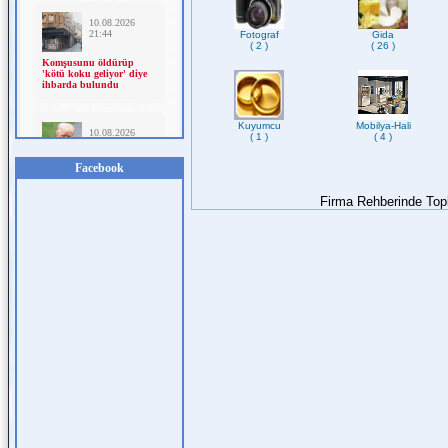
Fotograf
Gida
( 2 )
( 26 )
Kuyumcu
Mobilya-Hali
( 1 )
( 4 )
Facebook
Firma Rehberinde To