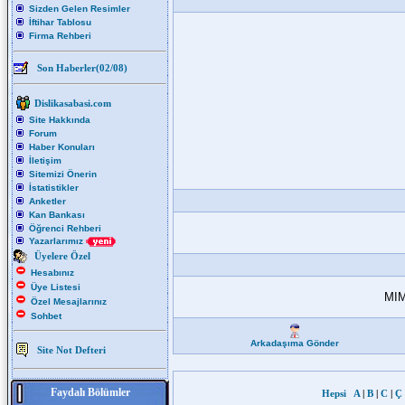
Sizden Gelen Resimler
İftihar Tablosu
Firma Rehberi
Son Haberler(02/08)
Dislikasabasi.com
Site Hakkında
Forum
Haber Konuları
İletişim
Sitemizi Önerin
İstatistikler
Anketler
Kan Bankası
Öğrenci Rehberi
Yazarlarımız
Üyelere Özel
Hesabınız
Üye Listesi
MIM
Özel Mesajlarınız
Sohbet
Arkadaşıma Gönder
Site Not Defteri
Faydalı Bölümler
Hepsi
A
|
B
|
C
|
Ç