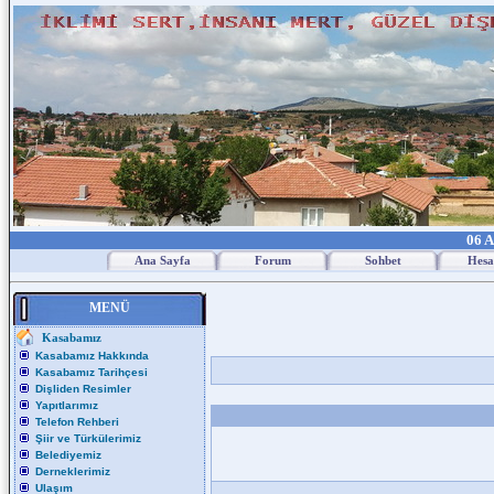
06 A
Ana Sayfa
Forum
Sohbet
Hesa
MENÜ
Kasabamız
Kasabamız Hakkında
Kasabamız Tarihçesi
Dişliden Resimler
Yapıtlarımız
Telefon Rehberi
Şiir ve Türkülerimiz
Belediyemiz
Derneklerimiz
Ulaşım