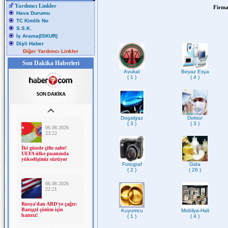
Yardımcı Linkler
Firma
Hava Durumu
TC Kimlik No
S.S.K.
İş Arama(ISKUR)
Dişli Haber
Diğer Yardımcı Linkler
Son Dakika Haberleri
Avukat
Beyaz Esya
( 1 )
( 4 )
Dogalgaz
Doktor
( 3 )
( 3 )
Fotograf
Gida
( 2 )
( 26 )
Kuyumcu
Mobilya-Hali
( 1 )
( 4 )