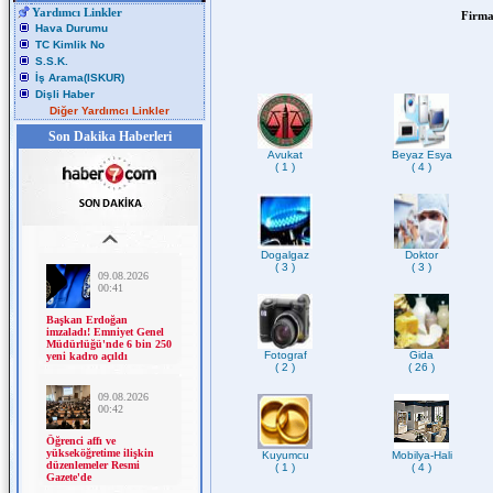
Yardımcı Linkler
Firma
Hava Durumu
TC Kimlik No
S.S.K.
İş Arama(ISKUR)
Dişli Haber
Diğer Yardımcı Linkler
Son Dakika Haberleri
Avukat
Beyaz Esya
( 1 )
( 4 )
Dogalgaz
Doktor
( 3 )
( 3 )
Fotograf
Gida
( 2 )
( 26 )
Kuyumcu
Mobilya-Hali
( 1 )
( 4 )