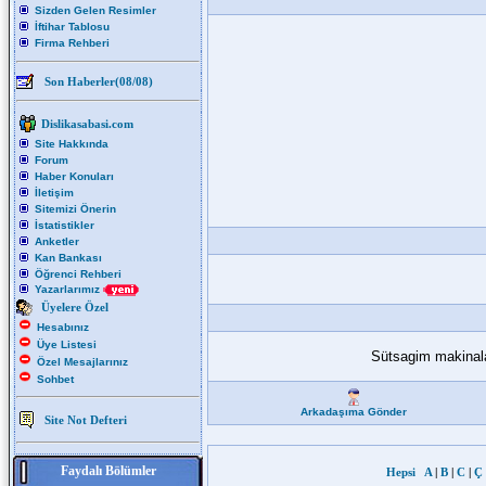
Sizden Gelen Resimler
İftihar Tablosu
Firma Rehberi
Son Haberler(08/08)
Dislikasabasi.com
Site Hakkında
Forum
Haber Konuları
İletişim
Sitemizi Önerin
İstatistikler
Anketler
Kan Bankası
Öğrenci Rehberi
Yazarlarımız
Üyelere Özel
Hesabınız
Üye Listesi
Sütsagim makinalar
Özel Mesajlarınız
Sohbet
Arkadaşıma Gönder
Site Not Defteri
Faydalı Bölümler
Hepsi
A
|
B
|
C
|
Ç