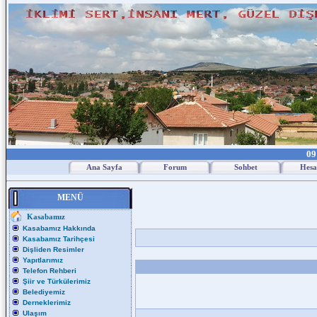
09
Ana Sayfa
Forum
Sohbet
Hesa
MENÜ
Kasabamız
Kasabamız Hakkında
Kasabamız Tarihçesi
Dişliden Resimler
Yapıtlarımız
Telefon Rehberi
Şiir ve Türkülerimiz
Belediyemiz
Derneklerimiz
Ulaşım